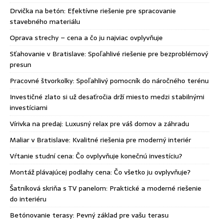
Drvička na betón: Efektívne riešenie pre spracovanie
stavebného materiálu
Oprava strechy – cena a čo ju najviac ovplyvňuje
Sťahovanie v Bratislave: Spoľahlivé riešenie pre bezproblémový
presun
Pracovné štvorkolky: Spoľahlivý pomocník do náročného terénu
Investičné zlato si už desaťročia drží miesto medzi stabilnými
investíciami
Vírivka na predaj: Luxusný relax pre váš domov a záhradu
Maliar v Bratislave: Kvalitné riešenia pre moderný interiér
Vŕtanie studní cena: Čo ovplyvňuje konečnú investíciu?
Montáž plávajúcej podlahy cena: Čo všetko ju ovplyvňuje?
Šatníková skriňa s TV panelom: Praktické a moderné riešenie
do interiéru
Betónovanie terasy: Pevný základ pre vašu terasu