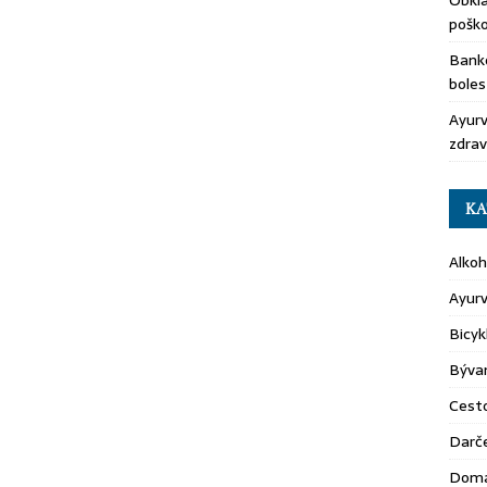
Obkla
pošk
Banko
boles
Ayurv
zdrav
KA
Alkoh
Ayur
Bicyk
Býva
Cest
Darč
Domá