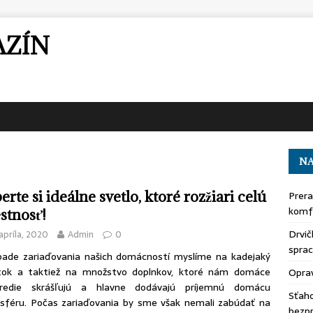
AZÍN
NA
erte si ideálne svetlo, ktoré rozžiari celú
Prera
komfo
stnosť!
Drvič
apríla, 2020
Admin
0
sprac
pade zariaďovania našich domácností myslíme na kadejaký
tok a taktiež na množstvo doplnkov, ktoré nám domáce
Oprav
tredie skrášľujú a hlavne dodávajú príjemnú domácu
Sťaho
féru. Počas zariaďovania by sme však nemali zabúdať na
bezp