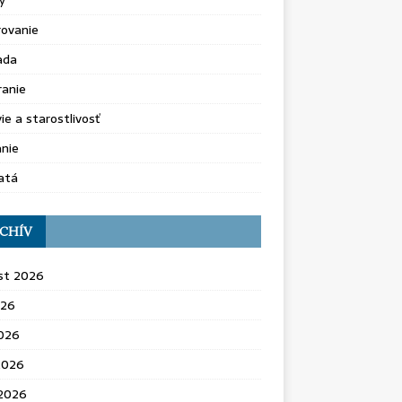
y
rovanie
ada
ranie
ie a starostlivosť
nie
atá
CHÍV
st 2026
026
2026
2026
 2026