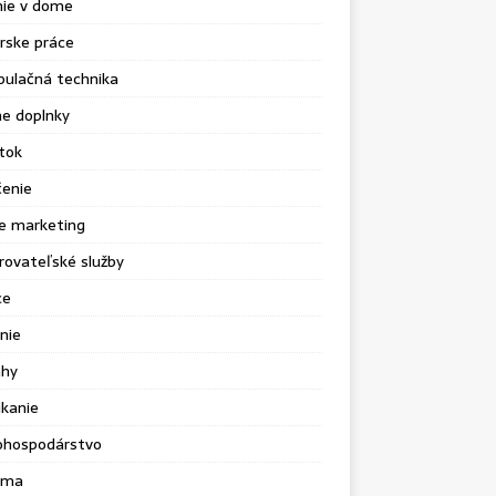
nie v dome
rske práce
pulačná technika
e doplnky
tok
čenie
e marketing
ovateľské služby
ce
nie
ahy
kanie
ohospodárstvo
ama