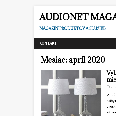
AUDIONET MAG
MAGAZÍN PRODUKTOV A SLUŽIEB
KONTAKT
Mesiac:
apríl 2020
Vyb
mie
29 
V prí
náby
pros
atmos