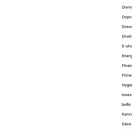
Domy
Dopr
Drev
Drvič
E-sh
Energ
Finan
Fitne
Hygie
Inves
Jedlo 
Kance
Káva