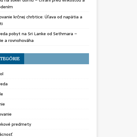
d na sokeľ domu – chráni pred vlhkosťou a
odením
vanie krčnej chrbtice: Úľava od napätia a
ti
eda pobyt na Sri Lanke od Sethmara –
ie a rovnohováha
TEGÓRIE
ol
veda
le
nie
ovanie
ekové predmety
cnosť