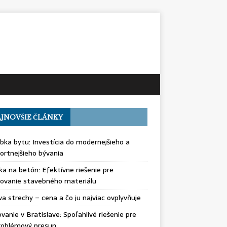
JNOVŠIE ČLÁNKY
bka bytu: Investícia do modernejšieho a
rtnejšieho bývania
ka na betón: Efektívne riešenie pre
ovanie stavebného materiálu
a strechy – cena a čo ju najviac ovplyvňuje
vanie v Bratislave: Spoľahlivé riešenie pre
roblémový presun