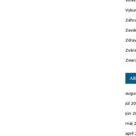
Vírivk
Vyku
Záhr
Zavá
Zdrav
Zvára
Zvier
AR
augu
júl 2
jún 
máj 
apríl