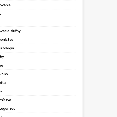
ovanie
y
vacie služby
ebníctvo
atológia
chy
ne
kolky
nika
sy
vníctvo
tegorized