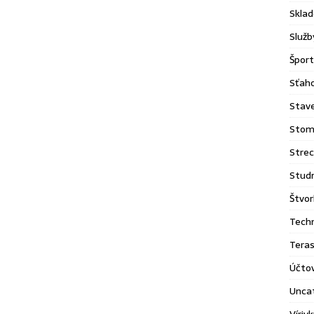
Sklad
Služb
Šport
Sťaho
Stav
Stom
Stre
Stud
Štvor
Tech
Tera
Účto
Unca