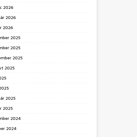
c 2026
uár 2026
ár 2026
mber 2025
mber 2025
ember 2025
st 2025
025
 2025
uár 2025
r 2025
mber 2024
ber 2024