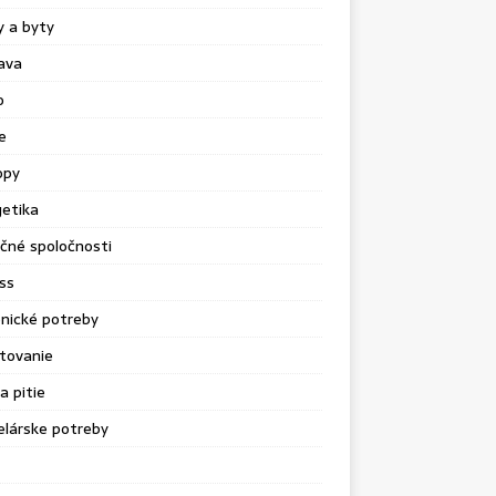
 a byty
ava
o
e
opy
etika
čné spoločnosti
ss
nické potreby
tovanie
a pitie
lárske potreby