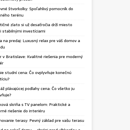
vné štvorkolky: Spoľahlivý pomocník do
čného terénu
tičné zlato si už desaťročia drží miesto
 stabilnými investíciami
ka na predaj: Luxusný relax pre váš domov a
adu
r v Bratislave: Kvalitné riešenia pre moderný
iér
ie studní cena: Čo ovplyvňuje konečnú
tíciu?
ž plávajúcej podlahy cena: Čo všetko ju
vňuje?
ková skriňa s TV panelom: Praktické a
né riešenie do interiéru
ovanie terasy: Pevný základ pre vašu terasu