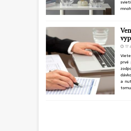
svieti
mnohý
Ven
vyp
17 
Viete
prvé 
zodpo
dávko
a nu
tomut