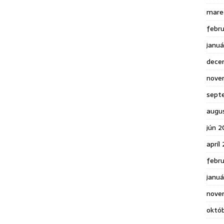
mare
febr
janu
dece
nove
sept
augu
jún 2
apríl
febr
januá
nove
októ