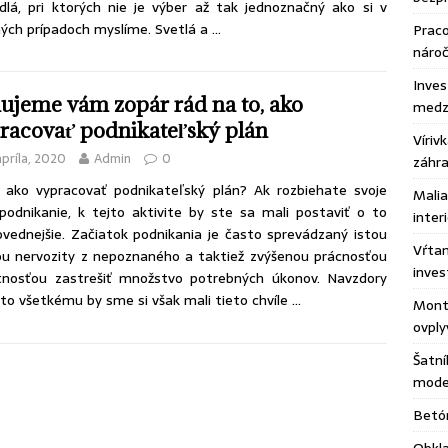
dlá
, pri ktorých nie je výber až tak jednoznačný ako si v
ch prípadoch myslíme. Svetlá a
…
Praco
náro
Inves
ujeme vám zopár rád na to, ako
medzi
racovať podnikateľský plán
Víriv
apríla, 2020
Admin
0
záhr
 ako vypracovať podnikateľský plán? Ak rozbiehate svoje
Malia
podnikanie, k tejto aktivite by ste sa mali postaviť o to
inter
vednejšie. Začiatok podnikania je často sprevádzaný istou
Vŕtan
u nervozity z nepoznaného a taktiež zvýšenou prácnosťou
inves
tnosťou zastrešiť množstvo potrebných úkonov. Navzdory
o všetkému by sme si však mali tieto chvíle
…
Montá
ovply
Šatní
moder
Betón