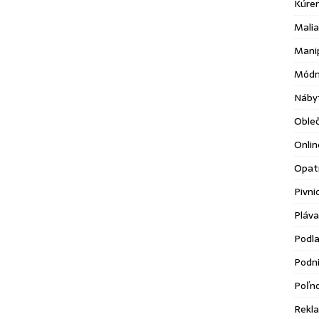
Kúre
Malia
Mani
Módn
Náby
Oble
Onlin
Opatr
Pivni
Pláva
Podl
Podni
Poľn
Rekl