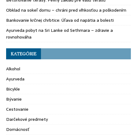
Betónovanie terasy: Pevný základ pre vašu terasu
Obklad na sokeľ domu – chráni pred vlhkosťou a poškodením
Bankovanie krčnej chrbtice: Úľava od napätia a bolesti
Ayurveda pobyt na Sri Lanke od Sethmara – zdravie a
rovnohováha
KATEGÓRIE
Alkohol
Ayurveda
Bicykle
Bývanie
Cestovanie
Darčekové predmety
Domácnosť