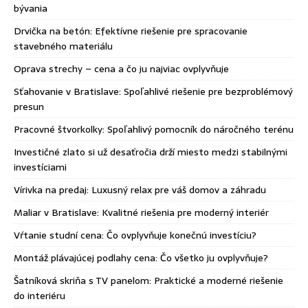
bývania
Drvička na betón: Efektívne riešenie pre spracovanie
stavebného materiálu
Oprava strechy – cena a čo ju najviac ovplyvňuje
Sťahovanie v Bratislave: Spoľahlivé riešenie pre bezproblémový
presun
Pracovné štvorkolky: Spoľahlivý pomocník do náročného terénu
Investičné zlato si už desaťročia drží miesto medzi stabilnými
investíciami
Vírivka na predaj: Luxusný relax pre váš domov a záhradu
Maliar v Bratislave: Kvalitné riešenia pre moderný interiér
Vŕtanie studní cena: Čo ovplyvňuje konečnú investíciu?
Montáž plávajúcej podlahy cena: Čo všetko ju ovplyvňuje?
Šatníková skriňa s TV panelom: Praktické a moderné riešenie
do interiéru