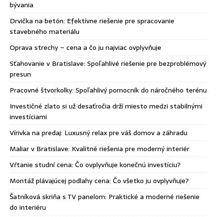
bývania
Drvička na betón: Efektívne riešenie pre spracovanie
stavebného materiálu
Oprava strechy – cena a čo ju najviac ovplyvňuje
Sťahovanie v Bratislave: Spoľahlivé riešenie pre bezproblémový
presun
Pracovné štvorkolky: Spoľahlivý pomocník do náročného terénu
Investičné zlato si už desaťročia drží miesto medzi stabilnými
investíciami
Vírivka na predaj: Luxusný relax pre váš domov a záhradu
Maliar v Bratislave: Kvalitné riešenia pre moderný interiér
Vŕtanie studní cena: Čo ovplyvňuje konečnú investíciu?
Montáž plávajúcej podlahy cena: Čo všetko ju ovplyvňuje?
Šatníková skriňa s TV panelom: Praktické a moderné riešenie
do interiéru