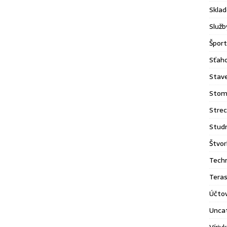
Sklad
Služb
Šport
Sťaho
Stav
Stom
Stre
Stud
Štvor
Tech
Tera
Účto
Unca