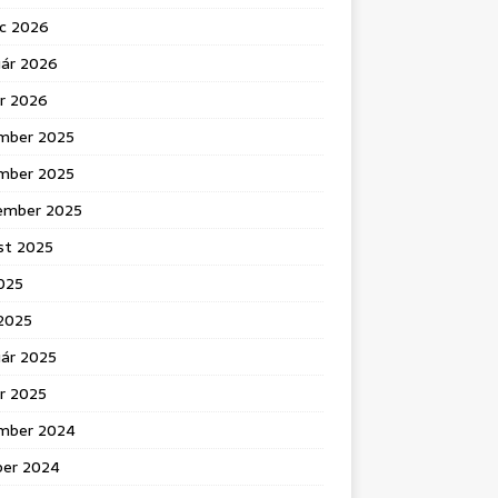
c 2026
uár 2026
ár 2026
mber 2025
mber 2025
ember 2025
st 2025
025
 2025
uár 2025
r 2025
mber 2024
ber 2024