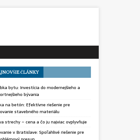
JNOVŠIE ČLÁNKY
bka bytu: Investícia do modernejšieho a
rtnejšieho bývania
ka na betón: Efektívne riešenie pre
ovanie stavebného materiálu
a strechy – cena a čo ju najviac ovplyvňuje
vanie v Bratislave: Spoľahlivé riešenie pre
roblémový presun