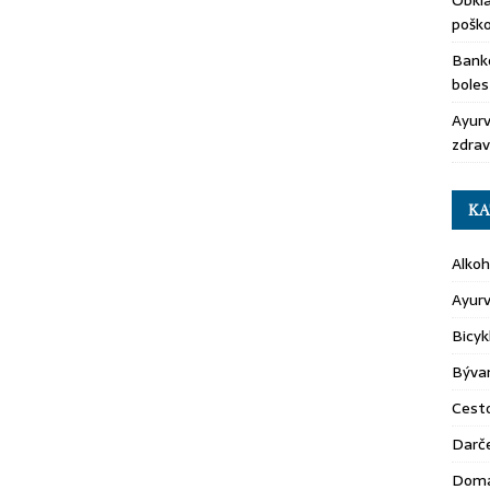
Obkla
pošk
Banko
boles
Ayurv
zdrav
KA
Alkoh
Ayur
Bicyk
Býva
Cest
Darč
Domá