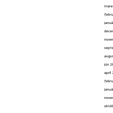
mare
febr
janu
dece
nove
sept
augu
jún 2
apríl
febr
januá
nove
októ