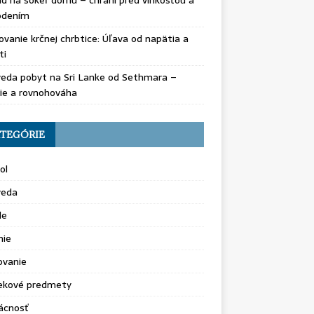
d na sokeľ domu – chráni pred vlhkosťou a
odením
vanie krčnej chrbtice: Úľava od napätia a
ti
eda pobyt na Sri Lanke od Sethmara –
ie a rovnohováha
TEGÓRIE
ol
veda
le
nie
ovanie
ekové predmety
cnosť