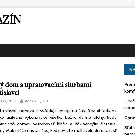
AZÍN
NA
tý dom s upratovacími službami
Prera
komfo
islava!
Drvič
júna, 2021
Admin
0
sprac
ta vášho domova si vyžaduje energiu a čas. Bez ohľadu na
ako usilovne vykonávate všetky bežné denné úlohy, bude
Oprav
iec váš domov potrebovať hlbšie a dôkladnejšie čistenie.
Sťaho
dy však môže nastať čas, kedy by ste mali svoju domácnosť
bezp