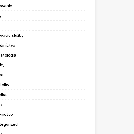
ovanie
y
vacie služby
ebníctvo
atológia
chy
ne
kolky
nika
sy
vníctvo
tegorized