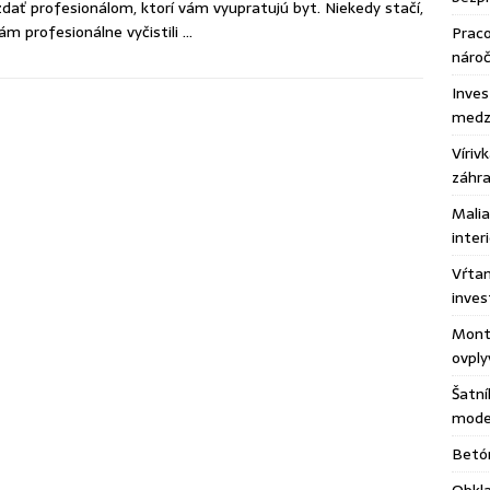
dať profesionálom, ktorí vám vyupratujú byt. Niekedy stačí,
ám profesionálne vyčistili
…
Praco
náro
Inves
medzi
Víriv
záhr
Malia
inter
Vŕtan
inves
Montá
ovply
Šatní
moder
Betón