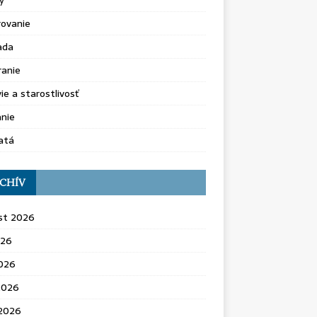
y
rovanie
ada
ranie
ie a starostlivosť
nie
atá
CHÍV
st 2026
026
2026
2026
 2026