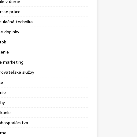
nie v dome
rske práce
pulačná technika
e doplnky
tok
čenie
e marketing
ovateľské služby
ce
nie
ahy
kanie
ohospodárstvo
ama