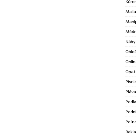
Kúre
Malia
Mani
Módn
Náby
Oble
Onlin
Opatr
Pivni
Pláva
Podl
Podni
Poľn
Rekl