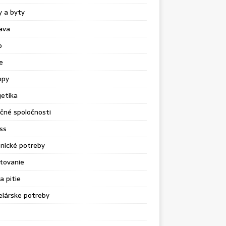
 a byty
ava
o
e
opy
etika
čné spoločnosti
ss
nické potreby
tovanie
a pitie
lárske potreby