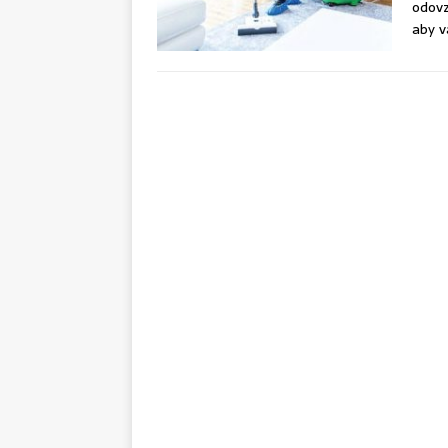
odovz
aby v