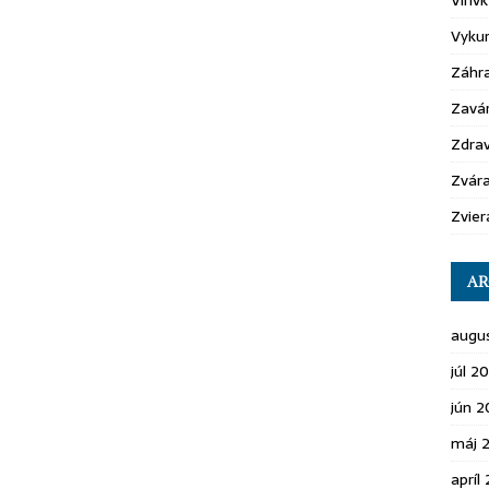
Vírivk
Vyku
Záhr
Zavá
Zdrav
Zvára
Zvier
AR
augu
júl 2
jún 
máj 
apríl