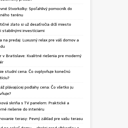
vné štvorkolky: Spoľahlivý pomocník do
čného terénu
tičné zlato si už desaťročia drží miesto
 stabilnými investíciami
ka na predaj: Luxusný relax pre váš domov a
adu
r v Bratislave: Kvalitné riešenia pre moderný
iér
ie studní cena: Čo ovplyvňuje konečnú
tíciu?
ž plávajúcej podlahy cena: Čo všetko ju
vňuje?
ková skriňa s TV panelom: Praktické a
né riešenie do interiéru
ovanie terasy: Pevný základ pre vašu terasu