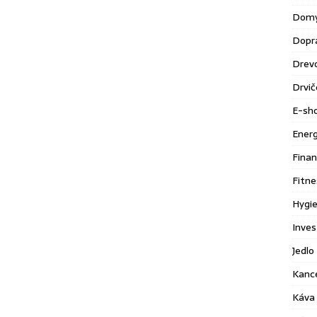
Domy
Dopr
Drev
Drvič
E-sh
Energ
Finan
Fitne
Hygie
Inves
Jedlo 
Kance
Káva