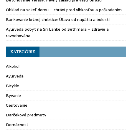
Betónovanie terasy: Pevný základ pre vašu terasu
Obklad na sokeľ domu – chráni pred vlhkosťou a poškodením
Bankovanie krčnej chrbtice: Úľava od napätia a bolesti
Ayurveda pobyt na Sri Lanke od Sethmara – zdravie a
rovnohováha
KATEGÓRIE
Alkohol
Ayurveda
Bicykle
Bývanie
Cestovanie
Darčekové predmety
Domácnosť