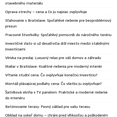
stavebného materiálu
Oprava strechy – cena a čo ju najviac ovplyvňuje
Sťahovanie v Bratislave: Spoľahlivé riešenie pre bezproblémový
presun
Pracovné štvorkolky: Spoľahlivý pomocník do náročného terénu
Investičné zlato si už desaťročia drží miesto medzi stabilnými
investíciami
Vírivka na predaj: Luxusný relax pre váš domov a záhradu
Maliar v Bratislave: Kvalitné riešenia pre moderný interiér
Vŕtanie studní cena: Čo ovplyvňuje konečnú investíciu?
Montáž plávajúcej podlahy cena: Čo všetko ju ovplyvňuje?
Šatníková skriňa s TV panelom: Praktické a moderné riešenie
do interiéru
Betónovanie terasy: Pevný základ pre vašu terasu
Obklad na sokeľ domu – chráni pred vlhkosťou a poškodením