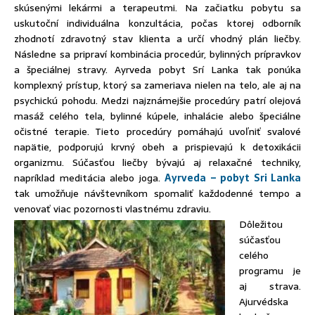
skúsenými lekármi a terapeutmi. Na začiatku pobytu sa
uskutoční individuálna konzultácia, počas ktorej odborník
zhodnotí zdravotný stav klienta a určí vhodný plán liečby.
Následne sa pripraví kombinácia procedúr, bylinných prípravkov
a špeciálnej stravy. Ayrveda pobyt Srí Lanka tak ponúka
komplexný prístup, ktorý sa zameriava nielen na telo, ale aj na
psychickú pohodu. Medzi najznámejšie procedúry patrí olejová
masáž celého tela, bylinné kúpele, inhalácie alebo špeciálne
očistné terapie. Tieto procedúry pomáhajú uvoľniť svalové
napätie, podporujú krvný obeh a prispievajú k detoxikácii
organizmu. Súčasťou liečby bývajú aj relaxačné techniky,
napríklad meditácia alebo joga.
Ayrveda – pobyt Sri Lanka
tak umožňuje návštevníkom spomaliť každodenné tempo a
venovať viac pozornosti vlastnému zdraviu.
Dôležitou
súčasťou
celého
programu je
aj strava.
Ajurvédska