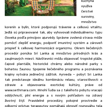
kuchyňa
využíva
čerstvé
suroviny,
množstvo
korenín a bylín, ktoré podporujú trávenie a celkovú vitalitu.
Jedlá sú pripravované tak, aby vyhovovali individuálnemu typu
človeka podľa princípov ajurvédy. Správne zvolená strava môže
pomôcť zlepšiť energiu, podporiť imunitný systém a zároveň
prispieť k celkovej harmonizácii organizmu. Okrem liečebných
procedúr ponúka Srí Lanka aj množstvo prírodných krás a
zaujímavých miest. Návštevníci môžu objavovať tropické pláže,
čajové plantáže, historické chrámy alebo národné parky s
bohatou faunou. Spojenie liečebného programu a poznávania
krajiny vytvára jedinečný zážitok. Ayrveda – pobyt Sri Lanka
tak predstavuje ideálnu kombináciu relaxu, starostlivosti o
zdravie a objavovania exotickej kultúry, práve od
www.sethmara.com. Mnohí ľudia sa z takéhoto pobytu vracajú
oddýchnutí, plní energie a s novým pohľadom na zdravý
životný štýl. Pravidelné procedúry, pokojné prostredie a
odborný prístup terapeutov pomáhajú obnoviť rovnováhu tela