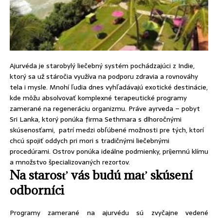
Ajurvéda je starobylý liečebný systém pochádzajúci z Indie,
ktorý sa už stáročia využíva na podporu zdravia a rovnováhy
tela i mysle. Mnohí ľudia dnes vyhľadávajú exotické destinácie,
kde môžu absolvovať komplexné terapeutické programy
zamerané na regeneráciu organizmu. Práve ayrveda – pobyt
Sri Lanka, ktorý ponúka firma Sethmara s dlhoročnými
skúsenosťami, patrí medzi obľúbené možnosti pre tých, ktorí
chcú spojiť oddych pri mori s tradičnými liečebnými
procedúrami. Ostrov ponúka ideálne podmienky, príjemnú klímu
a množstvo špecializovaných rezortov.
Na starosť vás budú mať skúsení
odborníci
Programy zamerané na ajurvédu sú zvyčajne vedené