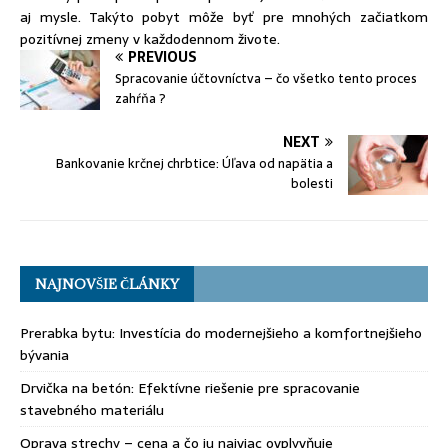
aj mysle. Takýto pobyt môže byť pre mnohých začiatkom
pozitívnej zmeny v každodennom živote.
PREVIOUS
Spracovanie účtovníctva – čo všetko tento proces
zahŕňa ?
NEXT
Bankovanie krčnej chrbtice: Úľava od napätia a
bolesti
NAJNOVŠIE ČLÁNKY
Prerabka bytu: Investícia do modernejšieho a komfortnejšieho
bývania
Drvička na betón: Efektívne riešenie pre spracovanie
stavebného materiálu
Oprava strechy – cena a čo ju najviac ovplyvňuje