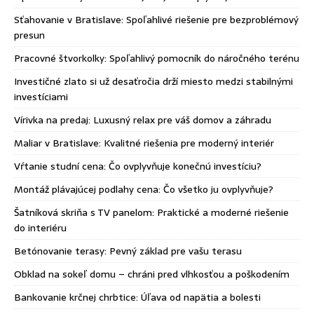
Sťahovanie v Bratislave: Spoľahlivé riešenie pre bezproblémový
presun
Pracovné štvorkolky: Spoľahlivý pomocník do náročného terénu
Investičné zlato si už desaťročia drží miesto medzi stabilnými
investíciami
Vírivka na predaj: Luxusný relax pre váš domov a záhradu
Maliar v Bratislave: Kvalitné riešenia pre moderný interiér
Vŕtanie studní cena: Čo ovplyvňuje konečnú investíciu?
Montáž plávajúcej podlahy cena: Čo všetko ju ovplyvňuje?
Šatníková skriňa s TV panelom: Praktické a moderné riešenie
do interiéru
Betónovanie terasy: Pevný základ pre vašu terasu
Obklad na sokeľ domu – chráni pred vlhkosťou a poškodením
Bankovanie krčnej chrbtice: Úľava od napätia a bolesti