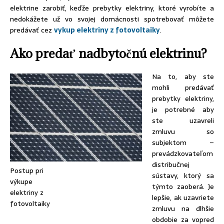
elektrine zarobiť, keďže prebytky elektriny, ktoré vyrobíte a
nedokážete už vo svojej domácnosti spotrebovať môžete
predávať cez
vykup elektriny z fotovoltaiky
.
Ako predať nadbytočnú elektrinu?
Na to, aby ste
mohli predávať
prebytky elektriny,
je potrebné aby
ste uzavreli
zmluvu so
subjektom –
prevádzkovateľom
distribučnej
Postup pri
sústavy, ktorý sa
výkupe
týmto zaoberá. Je
elektriny z
lepšie, ak uzavriete
fotovoltaiky
zmluvu na dlhšie
obdobie za vopred