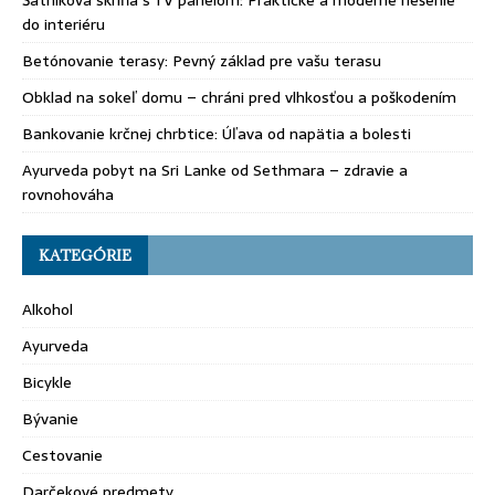
Šatníková skriňa s TV panelom: Praktické a moderné riešenie
do interiéru
Betónovanie terasy: Pevný základ pre vašu terasu
Obklad na sokeľ domu – chráni pred vlhkosťou a poškodením
Bankovanie krčnej chrbtice: Úľava od napätia a bolesti
Ayurveda pobyt na Sri Lanke od Sethmara – zdravie a
rovnohováha
KATEGÓRIE
Alkohol
Ayurveda
Bicykle
Bývanie
Cestovanie
Darčekové predmety