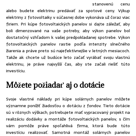
stanovenú cenu
alebo budete elektrinu predávať za spotové ceny. Výkup
elektriny z fotovoltaiky v súčasnej dobe vykonáva už čoraz viac
firiem. Pri kúpe fotovoltaických panelov si dajte záležať, aby
boli dimenzované na vaše potreby, aby výkon panelov bol
dostatočný vzhľadom k vašej predpokladanej spotrebe. Výkon
fotovoltaických panelov rastie podľa intenzity slnečného
žiarenia a práve preto sú najefektívnejšie v letných mesiacoch.
Takže ak chcete už budúce leto začať vyrábať svoju vlastnú
elektrinu, je práve najvyšší čas, aby ste začali riešiť túto
investíciu.
Môžete požiadať aj o dotácie
Svoje vlastné náklady pri kúpe solárnych panelov môžete
významne ponížiť žiadosťou o dotáciu z fondov. Tieto dotácie
sú v rôznych výškach, potrebujete mať vypracovaný projekt na
realizáciu dodávky a montáže fotovoltaických panelov, s čím
vám pomôže práve spoľahlivá firma, ktorá bude túto
investíciu realizovať. Samotná montáž solárnych panelov