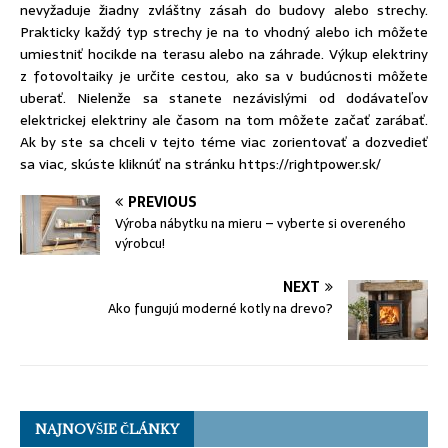
nevyžaduje žiadny zvláštny zásah do budovy alebo strechy.
Prakticky každý typ strechy je na to vhodný alebo ich môžete
umiestniť hocikde na terasu alebo na záhrade. Výkup elektriny
z fotovoltaiky je určite cestou, ako sa v budúcnosti môžete
uberať. Nielenže sa stanete nezávislými od dodávateľov
elektrickej elektriny ale časom na tom môžete začať zarábať.
Ak by ste sa chceli v tejto téme viac zorientovať a dozvedieť
sa viac, skúste kliknúť na stránku
https://rightpower.sk/
PREVIOUS
Výroba nábytku na mieru – vyberte si overeného
výrobcu!
NEXT
Ako fungujú moderné kotly na drevo?
NAJNOVŠIE ČLÁNKY