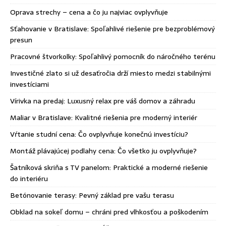
Oprava strechy – cena a čo ju najviac ovplyvňuje
Sťahovanie v Bratislave: Spoľahlivé riešenie pre bezproblémový
presun
Pracovné štvorkolky: Spoľahlivý pomocník do náročného terénu
Investičné zlato si už desaťročia drží miesto medzi stabilnými
investíciami
Vírivka na predaj: Luxusný relax pre váš domov a záhradu
Maliar v Bratislave: Kvalitné riešenia pre moderný interiér
Vŕtanie studní cena: Čo ovplyvňuje konečnú investíciu?
Montáž plávajúcej podlahy cena: Čo všetko ju ovplyvňuje?
Šatníková skriňa s TV panelom: Praktické a moderné riešenie
do interiéru
Betónovanie terasy: Pevný základ pre vašu terasu
Obklad na sokeľ domu – chráni pred vlhkosťou a poškodením