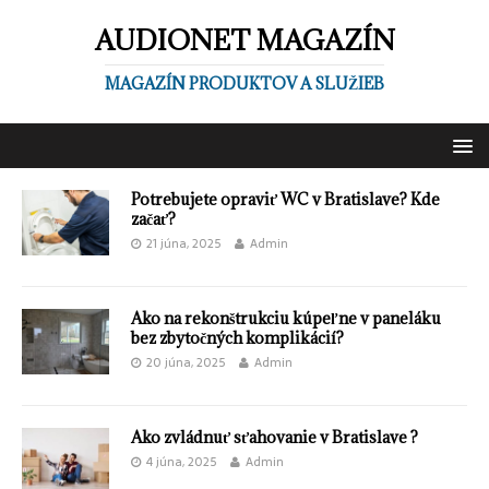
AUDIONET MAGAZÍN
MAGAZÍN PRODUKTOV A SLUŽIEB
Potrebujete opraviť WC v Bratislave? Kde
začať?
21 júna, 2025
Admin
Ako na rekonštrukciu kúpeľne v paneláku
bez zbytočných komplikácií?
20 júna, 2025
Admin
Ako zvládnuť sťahovanie v Bratislave ?
4 júna, 2025
Admin