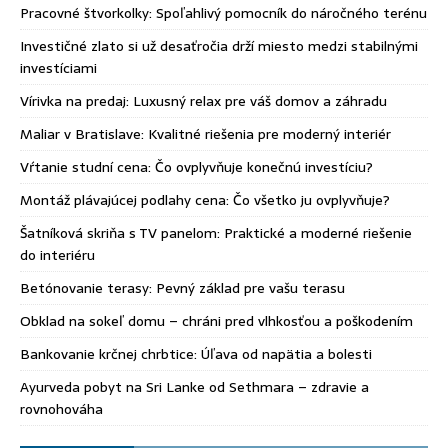
Pracovné štvorkolky: Spoľahlivý pomocník do náročného terénu
Investičné zlato si už desaťročia drží miesto medzi stabilnými
investíciami
Vírivka na predaj: Luxusný relax pre váš domov a záhradu
Maliar v Bratislave: Kvalitné riešenia pre moderný interiér
Vŕtanie studní cena: Čo ovplyvňuje konečnú investíciu?
Montáž plávajúcej podlahy cena: Čo všetko ju ovplyvňuje?
Šatníková skriňa s TV panelom: Praktické a moderné riešenie
do interiéru
Betónovanie terasy: Pevný základ pre vašu terasu
Obklad na sokeľ domu – chráni pred vlhkosťou a poškodením
Bankovanie krčnej chrbtice: Úľava od napätia a bolesti
Ayurveda pobyt na Sri Lanke od Sethmara – zdravie a
rovnohováha