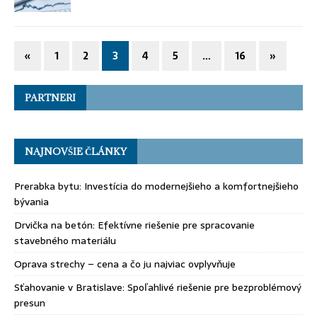
«
1
2
3
4
5
…
16
»
PARTNERI
NAJNOVŠIE ČLÁNKY
Prerabka bytu: Investícia do modernejšieho a komfortnejšieho
bývania
Drvička na betón: Efektívne riešenie pre spracovanie
stavebného materiálu
Oprava strechy – cena a čo ju najviac ovplyvňuje
Sťahovanie v Bratislave: Spoľahlivé riešenie pre bezproblémový
presun