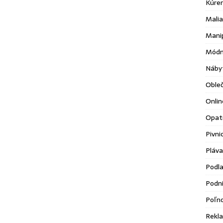
Kúre
Malia
Mani
Módn
Náby
Oble
Onlin
Opatr
Pivni
Pláva
Podl
Podni
Poľn
Rekl