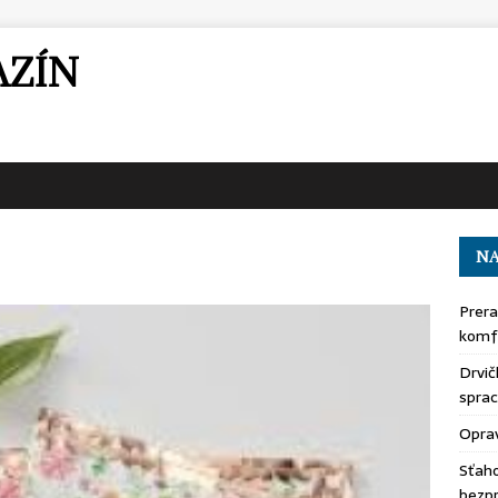
AZÍN
NA
Prera
komfo
Drvič
sprac
Oprav
Sťaho
bezp