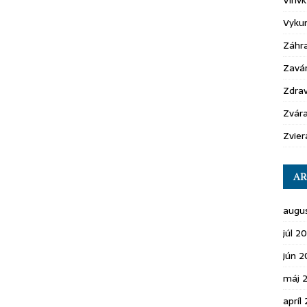
Vírivk
Vyku
Záhr
Zavá
Zdrav
Zvára
Zvier
AR
augu
júl 2
jún 
máj 
apríl