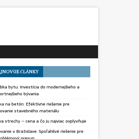
JNOVŠIE ČLÁNKY
bka bytu: Investícia do modernejšieho a
rtnejšieho bývania
ka na betón: Efektívne riešenie pre
ovanie stavebného materiálu
a strechy – cena a čo ju najviac ovplyvňuje
vanie v Bratislave: Spoľahlivé riešenie pre
roblémový presun