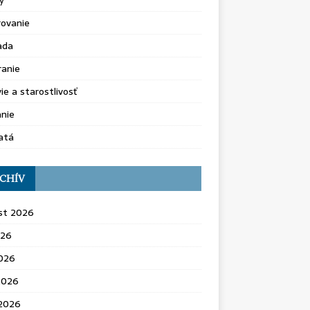
y
rovanie
ada
ranie
ie a starostlivosť
nie
atá
CHÍV
st 2026
026
2026
2026
 2026