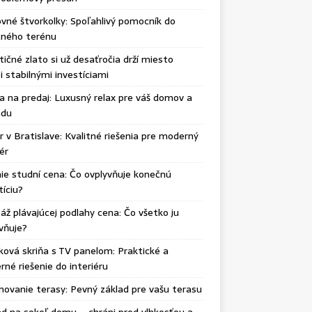
vné štvorkolky: Spoľahlivý pomocník do
čného terénu
tičné zlato si už desaťročia drží miesto
 stabilnými investíciami
ka na predaj: Luxusný relax pre váš domov a
adu
r v Bratislave: Kvalitné riešenia pre moderný
iér
ie studní cena: Čo ovplyvňuje konečnú
tíciu?
ž plávajúcej podlahy cena: Čo všetko ju
vňuje?
ková skriňa s TV panelom: Praktické a
né riešenie do interiéru
ovanie terasy: Pevný základ pre vašu terasu