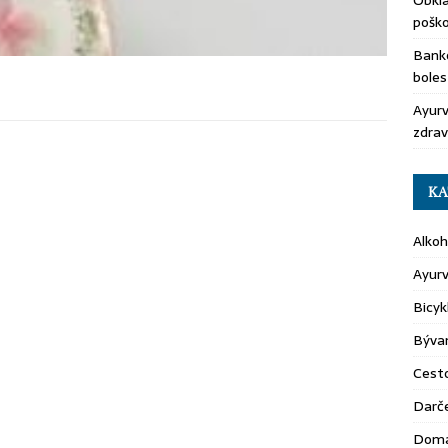
Obkla
pošk
Banko
boles
Ayurv
zdrav
KA
Alkoh
Ayur
Bicyk
Býva
Cest
Darč
Domá