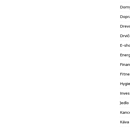
Domy
Dopr
Drev
Drvič
E-sh
Energ
Finan
Fitne
Hygie
Inves
Jedlo 
Kance
Káva