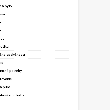
 a byty
ava
o
e
opy
etika
čné spoločnosti
ss
nické potreby
tovanie
a pitie
lárske potreby