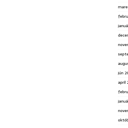
mare
febr
janu
dece
nove
sept
augu
jún 2
apríl
febr
januá
nove
októ