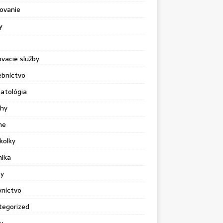
ovanie
y
vacie služby
ebníctvo
atológia
chy
ne
kolky
nika
sy
vníctvo
tegorized