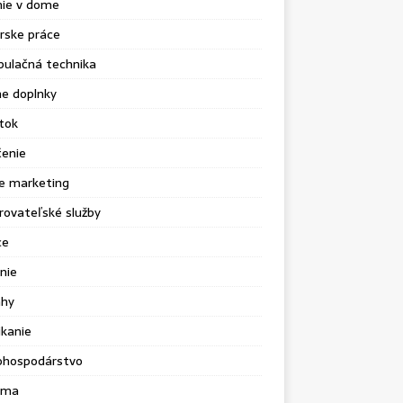
nie v dome
rske práce
pulačná technika
e doplnky
tok
čenie
e marketing
ovateľské služby
ce
nie
ahy
kanie
ohospodárstvo
ama