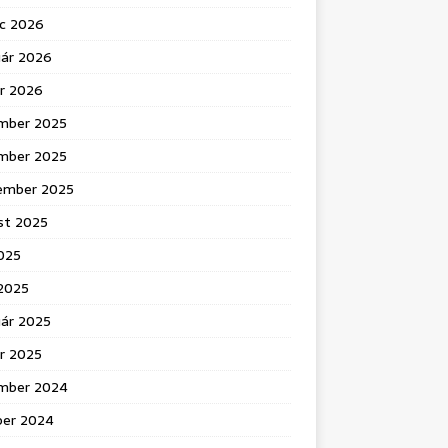
c 2026
uár 2026
ár 2026
mber 2025
mber 2025
ember 2025
st 2025
025
 2025
uár 2025
r 2025
mber 2024
ber 2024