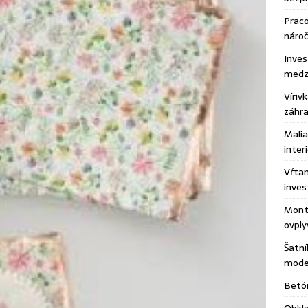
Praco
náro
Inves
medzi
Víriv
záhr
Malia
inter
Vŕtan
inves
Montá
ovply
Šatní
moder
Betón