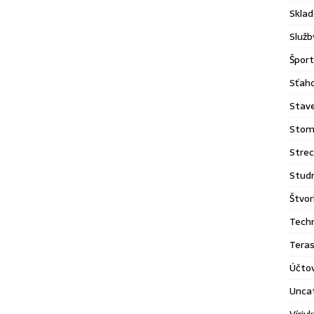
Sklad
Služb
Šport
Sťaho
Stav
Stom
Stre
Stud
Štvor
Tech
Tera
Účto
Unca