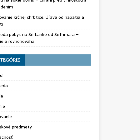
d na sokeľ domu – chráni pred vlhkosťou a
odením
vanie krčnej chrbtice: Úľava od napätia a
ti
eda pobyt na Sri Lanke od Sethmara –
ie a rovnohováha
TEGÓRIE
ol
veda
le
nie
ovanie
ekové predmety
cnosť