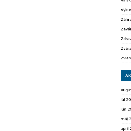
Vírivk
Vyku
Záhr
Zavá
Zdrav
Zvára
Zvier
AR
augu
júl 2
jún 
máj 
apríl