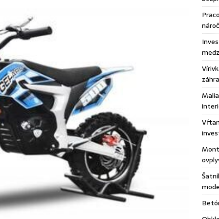
Praco
náro
Inves
medzi
Víriv
záhr
Malia
inter
Vŕtan
inves
Montá
ovply
Šatní
moder
Betón