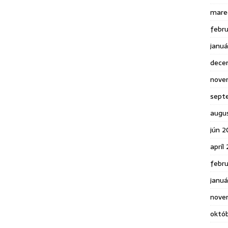
mare
febr
janu
dece
nove
sept
augu
jún 2
apríl
febr
januá
nove
októ