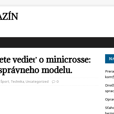
AZÍN
ete vedieť o minicrosse:
NA
 správneho modelu.
Prera
komfo
,
Šport
,
Technika
,
Uncategorized
0
Drvič
sprac
Oprav
Sťaho
bezp