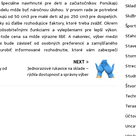
 špeciálne navrhnuté pre deti a začiatočníkov. Ponúkajú
Sklad
odelu môže byť náročnou úlohou. V prvom rade je potrebné
Služb
ybujú od 50 cm3 pre malé deti až po 250 cm3 pre dospelých.
y sú ďalšie rozhodujúce faktory, ktoré treba zvážiť. Okrem
Šport
ôsobiteľnými funkciami a vylepšeniami pre lepší výkon.
Sťaho
tože cena sa môže výrazne líšiť. A nakoniec, výber medzi
i bude závisieť od osobných preferencií a zamýšľaného
Stav
urobiť informované rozhodnutie, ktoré vám zabezpečí
Stom
NEXT
Stre
y od
Jednorazové rukavice na sklade –
rýchla dostupnosť a správny výber
Stud
Štvor
Tech
Tera
Účto
Unca