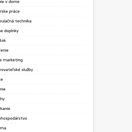
nie v dome
rske práce
pulačná technika
e doplnky
tok
čenie
e marketing
ovateľské služby
ce
nie
ahy
kanie
ohospodárstvo
ama