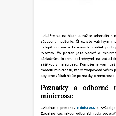
Odvážte sa na blato a zažite adrenalín s 
zábavu a nadšenie. Či už ste vášnivým m
vstúpiť do sveta terénnych vozidiel, poch
“Všetko, čo potrebujete vedieť o minicro
základnými krokmi potrebnými na začiatok
zážitkov z minicrossu. Pomôžeme vám tiež 
modelu minicrossu, ktorý zodpovedá vašim pr
aby sme získali hlbšie poznatky o minicrosse 
Poznatky a odborné t
minicrosse
Zvládnutie pretekov
minicross
si vyžaduje
Začnime technikou, odborníci radia pozera