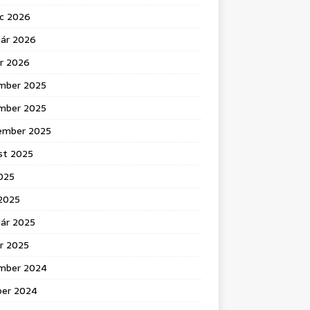
c 2026
uár 2026
ár 2026
mber 2025
mber 2025
ember 2025
st 2025
025
 2025
uár 2025
r 2025
mber 2024
ber 2024