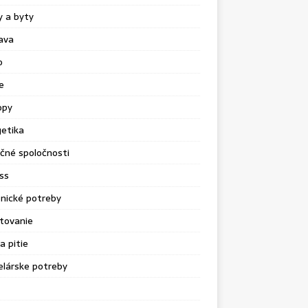
 a byty
ava
o
e
opy
etika
čné spoločnosti
ss
nické potreby
tovanie
a pitie
lárske potreby