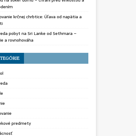
d na sokeľ domu – chráni pred vlhkosťou a
odením
vanie krčnej chrbtice: Úľava od napätia a
ti
eda pobyt na Sri Lanke od Sethmara –
ie a rovnohováha
TEGÓRIE
ol
veda
le
nie
ovanie
ekové predmety
cnosť