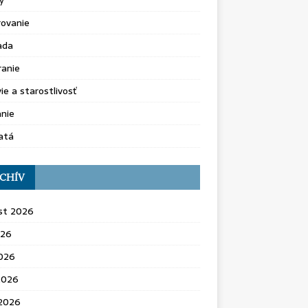
y
rovanie
ada
ranie
ie a starostlivosť
nie
atá
CHÍV
st 2026
026
2026
2026
 2026