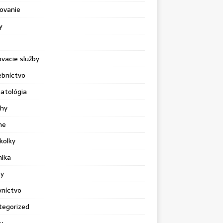
ovanie
y
vacie služby
ebníctvo
atológia
chy
ne
kolky
nika
sy
vníctvo
tegorized