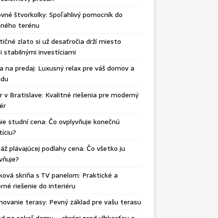
vné štvorkolky: Spoľahlivý pomocník do
čného terénu
tičné zlato si už desaťročia drží miesto
 stabilnými investíciami
ka na predaj: Luxusný relax pre váš domov a
adu
r v Bratislave: Kvalitné riešenia pre moderný
iér
ie studní cena: Čo ovplyvňuje konečnú
tíciu?
ž plávajúcej podlahy cena: Čo všetko ju
vňuje?
ková skriňa s TV panelom: Praktické a
né riešenie do interiéru
ovanie terasy: Pevný základ pre vašu terasu