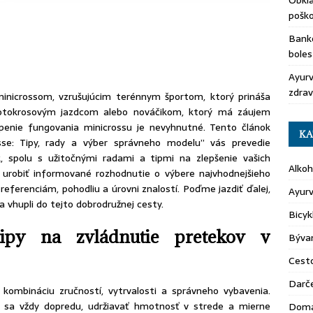
Obkla
pošk
Banko
boles
Ayurv
zdrav
minicrossom, vzrušujúcim terénnym športom, ktorý prináša
otokrosovým jazdcom alebo nováčikom, ktorý má záujem
openie fungovania minicrossu je nevyhnutné. Tento článok
KA
sse: Tipy, rady a výber správneho modelu” vás prevedie
, spolu s užitočnými radami a tipmi na zlepšenie vašich
Alkoh
urobiť informované rozhodnutie o výbere najvhodnejšieho
eferenciám, pohodliu a úrovni znalostí. Poďme jazdiť ďalej,
Ayur
a vhupli do tejto dobrodružnej cesty.
Bicyk
ipy na zvládnutie pretekov v
Býva
Cest
Darč
 kombináciu zručností, vytrvalosti a správneho vybavenia.
ť sa vždy dopredu, udržiavať hmotnosť v strede a mierne
Domá