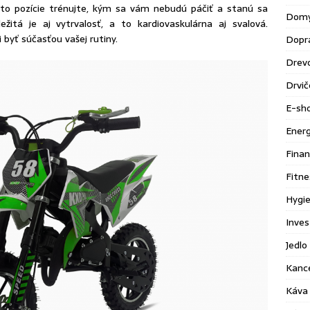
Tieto pozície trénujte, kým sa vám nebudú páčiť a stanú sa
Domy
žitá je aj vytrvalosť, a to kardiovaskulárna aj svalová.
 byť súčasťou vašej rutiny.
Dopr
Drev
Drvič
E-sh
Energ
Finan
Fitne
Hygie
Inves
Jedlo 
Kance
Káva