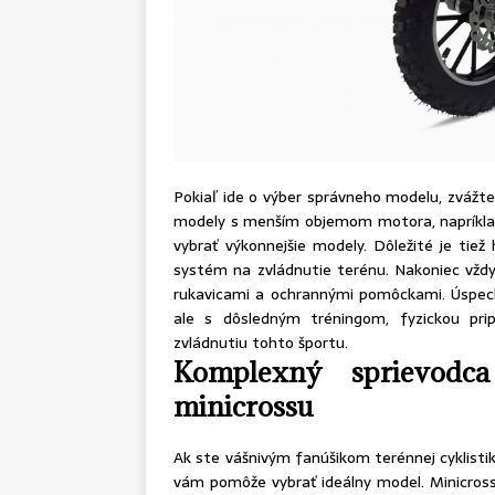
Pokiaľ ide o výber správneho modelu, zvážte
modely s menším objemom motora, napríklad 
vybrať výkonnejšie modely. Dôležité je tiež
systém na zvládnutie terénu. Nakoniec vždy
rukavicami a ochrannými pomôckami. Úspech
ale s dôsledným tréningom, fyzickou pr
zvládnutiu tohto športu.
Komplexný sprievodc
minicrossu
Ak ste vášnivým fanúšikom terénnej cyklisti
vám pomôže vybrať ideálny model. Minicross,