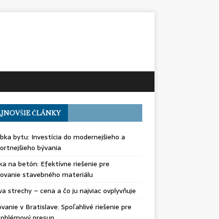
JNOVŠIE ČLÁNKY
bka bytu: Investícia do modernejšieho a
rtnejšieho bývania
ka na betón: Efektívne riešenie pre
ovanie stavebného materiálu
a strechy – cena a čo ju najviac ovplyvňuje
vanie v Bratislave: Spoľahlivé riešenie pre
roblémový presun