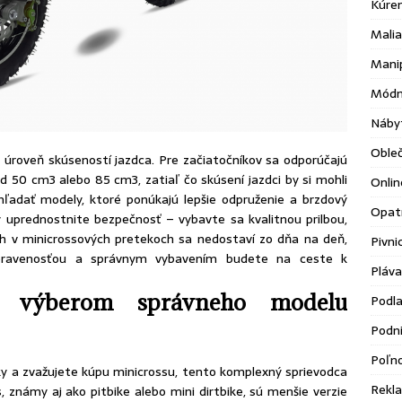
Kúre
Malia
Mani
Módn
Náby
Oble
 úroveň skúseností jazdca. Pre začiatočníkov sa odporúčajú
50 cm3 alebo 85 cm3, zatiaľ čo skúsení jazdci by si mohli
Onlin
 hľadať modely, ktoré ponúkajú lepšie odpruženie a brzdový
Opatr
 uprednostnite bezpečnosť – vybavte sa kvalitnou prilbou,
 v minicrossových pretekoch sa nedostaví zo dňa na deň,
Pivni
ipravenosťou a správnym vybavením budete na ceste k
Pláva
a výberom správneho modelu
Podl
Podni
Poľn
ky a zvažujete kúpu minicrossu, tento komplexný sprievodca
Rekl
 známy aj ako pitbike alebo mini dirtbike, sú menšie verzie