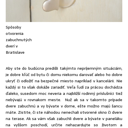
Spôsoby
otvorenia
zabuchnutých
dverí v
Bratislave
Aby ste do budúcna predišli takýmto nepríjemným situáciám,
je dobre kľúč od bytu či domu niekomu darovať alebo ho dobre
ukryť či odložiť na bezpečné miesto napríklad v kancelárii. Nie
každý si to však dokáže zariadiť. Veľa ľudí za prácou dochádza
ďaleko, susedom moc neveria a najbližší rodinný príslušníci tiež
nebývajú v rovnakom meste. Nuž ak sa v takomto prípade
dvere zabuchnú a vy bývate v dome, ešte možno majú šancu
máte. Zistite, či ste náhodou nenechali otvorené okno či dvere
na terase. Ak sa vám však zabuchli dvere a bývate v paneláku
na vyššom poschodí, určite nehazardujte so životom a