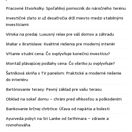
Pracovné štvorkolky: Spoľahlivý pomocník do náročného terénu
Investičné zlato si už desaťročia drží miesto medzi stabilnými
investíciami
Vírivka na predaj: Luxusný relax pre váš domov a záhradu
Maliar v Bratislave: Kvalitné riešenia pre moderný interiér
Vŕtanie studní cena: Čo ovplyvňuje konečnú investíciu?
Montáž plávajúcej podlahy cena: Čo všetko ju ovplyvňuje?
Šatníková skriňa s TV panelom: Praktické a moderné riešenie
do interiéru
Betónovanie terasy: Pevný základ pre vašu terasu
Obklad na sokeľ domu – chráni pred vlhkosťou a poškodením
Bankovanie krčnej chrbtice: Úľava od napätia a bolesti
Ayurveda pobyt na Sri Lanke od Sethmara – zdravie a
rovnohováha