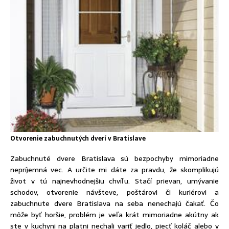
Otvorenie zabuchnutých dverí v Bratislave
Zabuchnuté dvere Bratislava sú bezpochyby mimoriadne
nepríjemná vec. A určite mi dáte za pravdu, že skomplikujú
život v tú najnevhodnejšiu chvíľu. Stačí prievan, umývanie
schodov, otvorenie návšteve, poštárovi či kuriérovi a
zabuchnute dvere Bratislava na seba nenechajú čakať. Čo
môže byť horšie, problém je veľa krát mimoriadne akútny ak
ste v kuchyni na platni nechali variť jedlo, piecť koláč alebo v