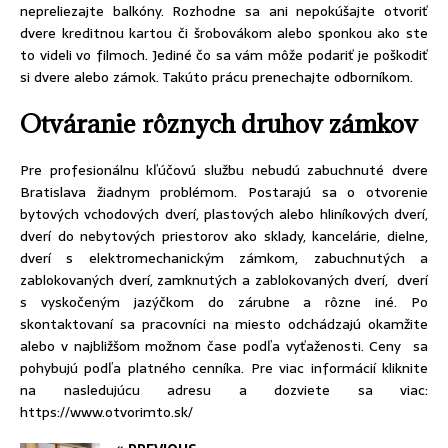
nepreliezajte balkóny. Rozhodne sa ani nepokúšajte otvoriť
dvere kreditnou kartou či šrobovákom alebo sponkou ako ste
to videli vo filmoch. Jediné čo sa vám môže podariť je poškodiť
si dvere alebo zámok. Takúto prácu prenechajte odborníkom.
Otváranie rôznych druhov zámkov
Pre profesionálnu kľúčovú službu nebudú zabuchnuté dvere
Bratislava žiadnym problémom. Postarajú sa o otvorenie
bytových vchodových dverí, plastových alebo hliníkových dverí,
dverí do nebytových priestorov ako sklady, kancelárie, dielne,
dverí s elektromechanickým zámkom, zabuchnutých a
zablokovaných dverí, zamknutých a zablokovaných dverí, dverí
s vyskočeným jazýčkom do zárubne a rôzne iné. Po
skontaktovaní sa pracovníci na miesto odchádzajú okamžite
alebo v najbližšom možnom čase podľa vyťaženosti. Ceny sa
pohybujú podľa platného cenníka. Pre viac informácií kliknite
na nasledujúcu adresu a dozviete sa viac:
https://www.otvorimto.sk/