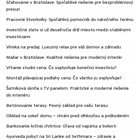
Sťahovanie v Bratislave: Spoľahlivé riešenie pre bezproblémový
presun
Pracovné štvorkolky: Spoľahlivý pomocník do náročného terénu
Investičné zlato si už desaťročia drží miesto medzi stabilnými
investíciami
Vírivka na predaj: Luxusný relax pre váš domov a záhradu
Maliar v Bratislave: Kvalitné riešenia pre moderný interiér
Vŕtanie studní cena: Čo ovplyvňuje konečnú investíciu?
Montáž plávajúcej podlahy cena: Čo všetko ju ovplyvňuje?
Šatníková skriňa s TV panelom: Praktické a moderné riešenie
do interiéru
Betónovanie terasy: Pevný základ pre vašu terasu
Obklad na sokeľ domu – chráni pred vlhkosťou a poškodením
Bankovanie krčnej chrbtice: Úľava od napätia a bolesti
Ayurveda pobyt na Sri Lanke od Sethmara – zdravie a