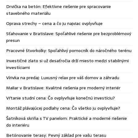
Drvička na betón: Efektívne riešenie pre spracovanie
stavebného materiálu
Oprava strechy – cena a čo ju najviac ovplyvňuje
Sťahovanie v Bratislave: Spoľahlivé riešenie pre bezproblémový
presun
Pracovné štvorkolky: Spoľahlivý pomocník do náročného terénu
Investičné zlato si už desaťročia drží miesto medzi stabilnými
investíciami
Vírivka na predaj: Luxusný relax pre váš domov a záhradu
Maliar v Bratislave: Kvalitné riešenia pre moderný interiér
Vŕtanie studní cena: Čo ovplyvňuje konečnú investíciu?
Montáž plávajúcej podlahy cena: Čo všetko ju ovplyvňuje?
Šatníková skriňa s TV panelom: Praktické a moderné riešenie
do interiéru
Betónovanie terasy: Pevný základ pre vašu terasu