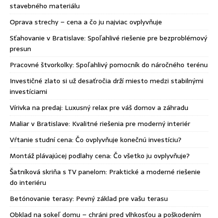
stavebného materiálu
Oprava strechy – cena a čo ju najviac ovplyvňuje
Sťahovanie v Bratislave: Spoľahlivé riešenie pre bezproblémový
presun
Pracovné štvorkolky: Spoľahlivý pomocník do náročného terénu
Investičné zlato si už desaťročia drží miesto medzi stabilnými
investíciami
Vírivka na predaj: Luxusný relax pre váš domov a záhradu
Maliar v Bratislave: Kvalitné riešenia pre moderný interiér
Vŕtanie studní cena: Čo ovplyvňuje konečnú investíciu?
Montáž plávajúcej podlahy cena: Čo všetko ju ovplyvňuje?
Šatníková skriňa s TV panelom: Praktické a moderné riešenie
do interiéru
Betónovanie terasy: Pevný základ pre vašu terasu
Obklad na sokeľ domu – chráni pred vlhkosťou a poškodením