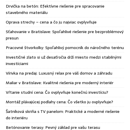
Drvička na betón: Efektívne riešenie pre spracovanie
stavebného materiálu
Oprava strechy – cena a čo ju najviac ovplyvňuje
Sťahovanie v Bratislave: Spoľahlivé riešenie pre bezproblémový
presun
Pracovné štvorkolky: Spoľahlivý pomocník do náročného terénu
Investičné zlato si už desaťročia drží miesto medzi stabilnými
investíciami
Vírivka na predaj: Luxusný relax pre váš domov a záhradu
Maliar v Bratislave: Kvalitné riešenia pre moderný interiér
Vŕtanie studní cena: Čo ovplyvňuje konečnú investíciu?
Montáž plávajúcej podlahy cena: Čo všetko ju ovplyvňuje?
Šatníková skriňa s TV panelom: Praktické a moderné riešenie
do interiéru
Betónovanie terasy: Pevný základ pre vašu terasu