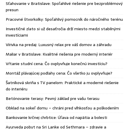
Sťahovanie v Bratislave: Spoľahlivé riešenie pre bezproblémový
presun
Pracovné štvorkolky: Spoľahlivý pomocník do náročného terénu
Investičné zlato si už desaťročia drží miesto medzi stabilnými
investíciami
Vírivka na predaj: Luxusný relax pre váš domov a záhradu
Maliar v Bratislave: Kvalitné riešenia pre moderný interiér
Vŕtanie studní cena: Čo ovplyvňuje konečnú investíciu?
Montáž plávajúcej podlahy cena: Čo všetko ju ovplyvňuje?
Šatníková skriňa s TV panelom: Praktické a moderné riešenie
do interiéru
Betónovanie terasy: Pevný základ pre vašu terasu
Obklad na sokeľ domu – chráni pred vlhkosťou a poškodením
Bankovanie krčnej chrbtice: Úľava od napätia a bolesti
Ayurveda pobyt na Sri Lanke od Sethmara – zdravie a