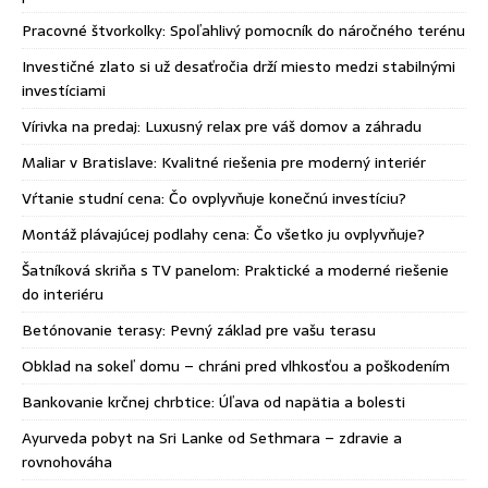
Pracovné štvorkolky: Spoľahlivý pomocník do náročného terénu
Investičné zlato si už desaťročia drží miesto medzi stabilnými
investíciami
Vírivka na predaj: Luxusný relax pre váš domov a záhradu
Maliar v Bratislave: Kvalitné riešenia pre moderný interiér
Vŕtanie studní cena: Čo ovplyvňuje konečnú investíciu?
Montáž plávajúcej podlahy cena: Čo všetko ju ovplyvňuje?
Šatníková skriňa s TV panelom: Praktické a moderné riešenie
do interiéru
Betónovanie terasy: Pevný základ pre vašu terasu
Obklad na sokeľ domu – chráni pred vlhkosťou a poškodením
Bankovanie krčnej chrbtice: Úľava od napätia a bolesti
Ayurveda pobyt na Sri Lanke od Sethmara – zdravie a
rovnohováha