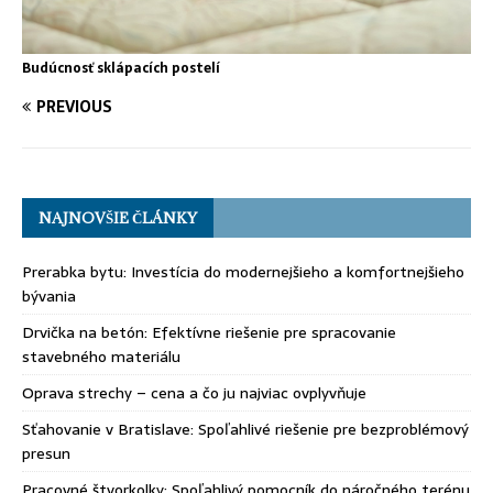
Budúcnosť sklápacích postelí
PREVIOUS
NAJNOVŠIE ČLÁNKY
Prerabka bytu: Investícia do modernejšieho a komfortnejšieho
bývania
Drvička na betón: Efektívne riešenie pre spracovanie
stavebného materiálu
Oprava strechy – cena a čo ju najviac ovplyvňuje
Sťahovanie v Bratislave: Spoľahlivé riešenie pre bezproblémový
presun
Pracovné štvorkolky: Spoľahlivý pomocník do náročného terénu