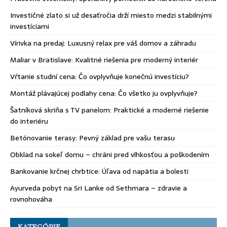
Investičné zlato si už desaťročia drží miesto medzi stabilnými
investíciami
Vírivka na predaj: Luxusný relax pre váš domov a záhradu
Maliar v Bratislave: Kvalitné riešenia pre moderný interiér
Vŕtanie studní cena: Čo ovplyvňuje konečnú investíciu?
Montáž plávajúcej podlahy cena: Čo všetko ju ovplyvňuje?
Šatníková skriňa s TV panelom: Praktické a moderné riešenie
do interiéru
Betónovanie terasy: Pevný základ pre vašu terasu
Obklad na sokeľ domu – chráni pred vlhkosťou a poškodením
Bankovanie krčnej chrbtice: Úľava od napätia a bolesti
Ayurveda pobyt na Sri Lanke od Sethmara – zdravie a
rovnohováha
KATEGÓRIE