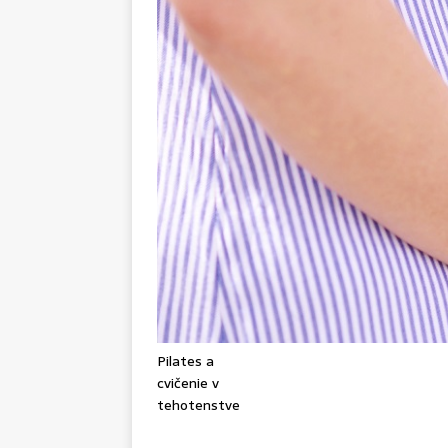
Pilates a
cvičenie v
tehotenstve