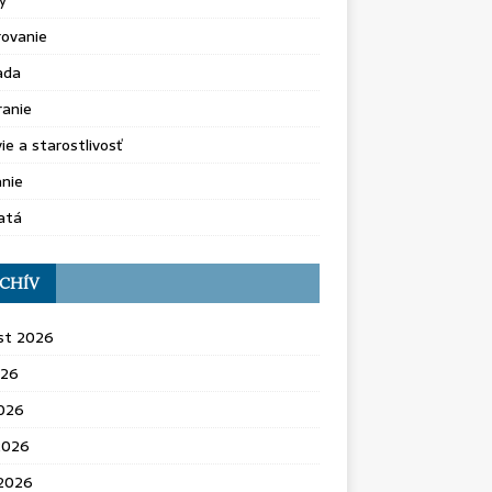
y
rovanie
ada
ranie
ie a starostlivosť
nie
atá
CHÍV
st 2026
026
2026
2026
 2026