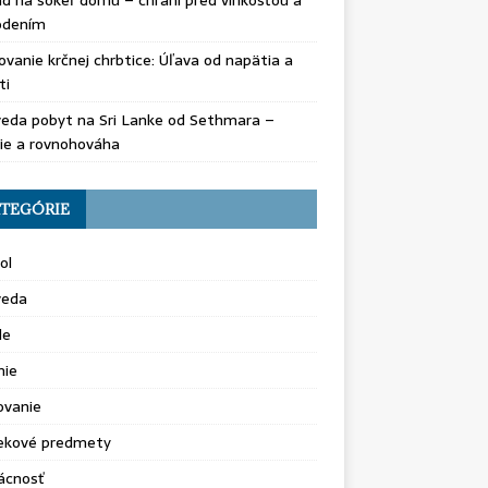
d na sokeľ domu – chráni pred vlhkosťou a
odením
vanie krčnej chrbtice: Úľava od napätia a
ti
eda pobyt na Sri Lanke od Sethmara –
ie a rovnohováha
TEGÓRIE
ol
veda
le
nie
ovanie
ekové predmety
cnosť