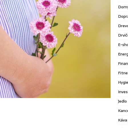
Domy
Dopr
Drev
Drvič
E-sh
Energ
Finan
Fitne
Hygie
Inves
Jedlo 
Kance
Káva