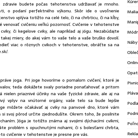
Kúre
ké zdravie budete počas tehotenstva udržiavať je mnoho.
sti, o podaní perfektného výkonu. Skôr ide o uvoľnenie
Malia
nstvo vplýva totižto na celé telo, či na chrbticu, či na kĺby,
Mani
né venovať cvičeniu veľkú pozornosť. Cvičenie v tehotenstve
viky, či kegelove cviky, ale napríklad aj jógu. Nezabúdajte
Módn
 takej miery, do akej vám to vaše telo a vaše bruško dovolí.
Náby
dieť viac o rôznych cvikoch v tehotenstve, obráťte sa na
e.sk/
.
Oble
Onlin
Opatr
práve joga. Pri joge hovoríme o pomalom cvičení, ktoré je
Pivni
valov, teda dokážete svaly poriadne ponaťahovať a pritom
Pláva
nielen priaznivé účinky na vaše fyzické zdravie, ale aj na
ivý vplyv na vnútorné orgány, vaše telo sa bude lepšie
Podl
 joge môžete očakávať aj cviky na panvové dno, ktoré vám
Podni
 si svoj pôrod určite zjednodušíte. Okrem toho, že posilnite
ýchaním. Jóga je totižto známa aj svojimi dýchacími cvikmi,
Poľn
áte problém s opuchnutými nohami, či s bolesťami chrbta,
Rekl
to cvičenie v tehotenstve je presne pre vás.