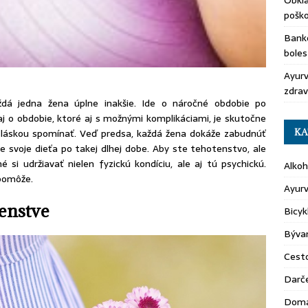
Obkla
pošk
Banko
boles
Ayurv
zdrav
ždá jedna žena úplne inakšie. Ide o náročné obdobie po
e aj o obdobie, ktoré aj s možnými komplikáciami, je skutočne
KA
 láskou spomínať. Veď predsa, každá žena dokáže zabudnúť
ne svoje dieťa po takej dlhej dobe. Aby ste tehotenstvo, ale
é si udržiavať nielen fyzickú kondíciu, ale aj tú psychickú.
Alkoh
pomôže.
Ayur
tenstve
Bicyk
Býva
Cest
Darč
Domá