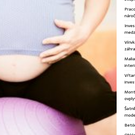
Praco
náro
Inves
medzi
Víriv
záhr
Malia
inter
Vŕtan
inves
Montá
ovply
Šatní
moder
Betón