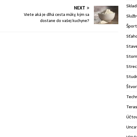
Sklad
NEXT
Viete aká je dlhá cesta múky, kým sa
Služb
dostane do vašej kuchyne?
Šport
Sťaho
Stav
Stom
Stre
Stud
Štvor
Tech
Tera
Účto
Unca