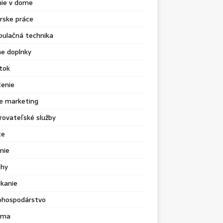
nie v dome
rske práce
pulačná technika
e doplnky
tok
čenie
e marketing
ovateľské služby
ce
nie
ahy
kanie
ohospodárstvo
ama