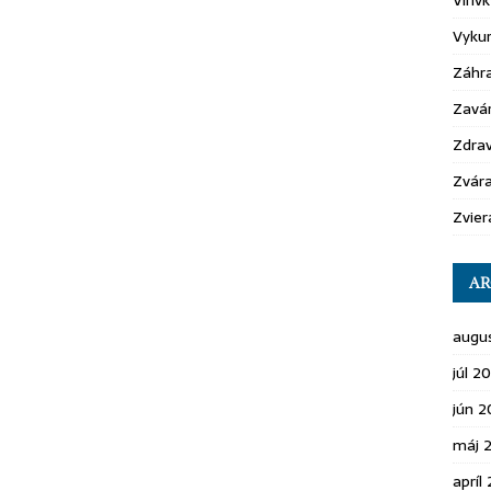
Vírivk
Vyku
Záhr
Zavá
Zdrav
Zvára
Zvier
AR
augu
júl 2
jún 
máj 
apríl