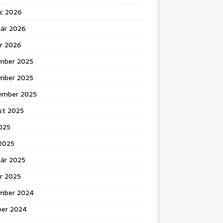
c 2026
uár 2026
ár 2026
mber 2025
mber 2025
ember 2025
st 2025
025
 2025
uár 2025
r 2025
mber 2024
ber 2024