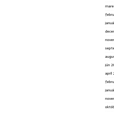
mare
febr
janu
dece
nove
sept
augu
jún 2
apríl
febr
januá
nove
októ