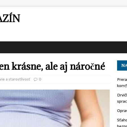
AZÍN
en krásne, ale aj náročné
NA
vie a starostlivosť
0
Prera
komfo
Drvič
sprac
Oprav
Sťaho
bezp