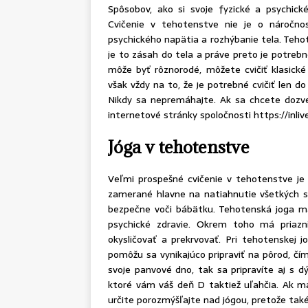
Spôsobov, ako si svoje fyzické a psychic
Cvičenie v tehotenstve nie je o náročno
psychického napätia a rozhýbanie tela. Tehote
je to zásah do tela a práve preto je potreb
môže byť rôznorodé, môžete cvičiť klasické c
však vždy na to, že je potrebné cvičiť len do
Nikdy sa nepremáhajte. Ak sa chcete dozve
internetové stránky spoločnosti
https://inliv
Jóga v tehotenstve
Veľmi prospešné cvičenie v tehotenstve je 
zamerané hlavne na natiahnutie všetkých s
bezpečne voči bábätku. Tehotenská joga má 
psychické zdravie. Okrem toho má priazn
okysličovať a prekrvovať. Pri tehotenskej
pomôžu sa vynikajúco pripraviť na pôrod, čím
svoje panvové dno, tak sa pripravíte aj s d
ktoré vám váš deň D taktiež uľahčia. Ak m
určite porozmýšľajte nad jógou, pretože také