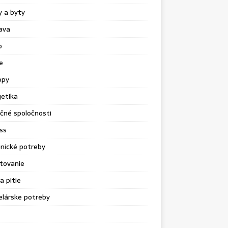
 a byty
ava
o
e
opy
etika
čné spoločnosti
ss
nické potreby
tovanie
a pitie
lárske potreby