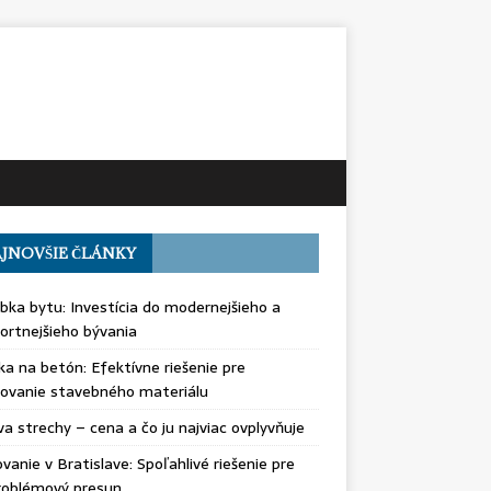
JNOVŠIE ČLÁNKY
bka bytu: Investícia do modernejšieho a
rtnejšieho bývania
ka na betón: Efektívne riešenie pre
ovanie stavebného materiálu
a strechy – cena a čo ju najviac ovplyvňuje
vanie v Bratislave: Spoľahlivé riešenie pre
roblémový presun