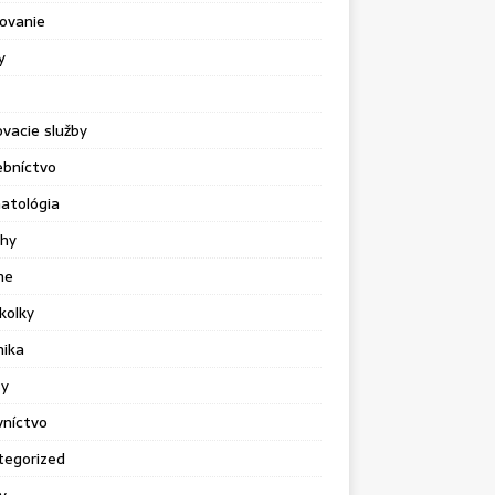
ovanie
y
vacie služby
ebníctvo
atológia
chy
ne
kolky
nika
sy
vníctvo
tegorized