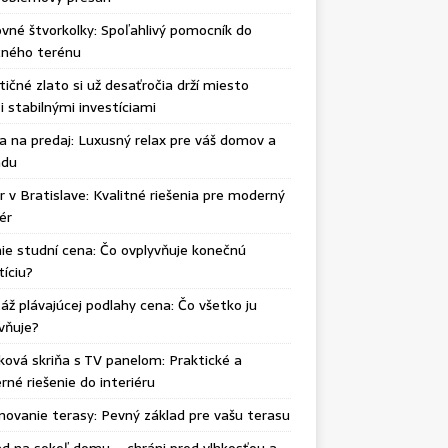
vné štvorkolky: Spoľahlivý pomocník do
čného terénu
tičné zlato si už desaťročia drží miesto
 stabilnými investíciami
ka na predaj: Luxusný relax pre váš domov a
adu
r v Bratislave: Kvalitné riešenia pre moderný
iér
ie studní cena: Čo ovplyvňuje konečnú
tíciu?
ž plávajúcej podlahy cena: Čo všetko ju
vňuje?
ková skriňa s TV panelom: Praktické a
né riešenie do interiéru
ovanie terasy: Pevný základ pre vašu terasu