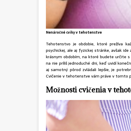
Nenáročné cviky v tehotenstve
Tehotenstvo je obdobie, ktoré prežíva ka
psychickej, ale aj fyzickej stránke, avšak id
krásnym obdobím, na ktoré budete určite s
na nie príliš jednoduché dni, keď uvidí koneč
aj samotný pôrod zvládali lepšie, je potrebn
Cvičenie v tehotenstve vám práve v tomto 
Možnosti cvičenia v teho