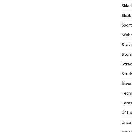
Sklad
Služb
Šport
Sťaho
Stav
Stom
Stre
Stud
Štvor
Tech
Tera
Účto
Unca