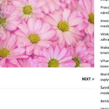
Praco
náro
Inves
medzi
Víriv
záhr
Malia
inter
Vŕtan
inves
Montá
NEXT
ovply
Šatní
moder
Betón