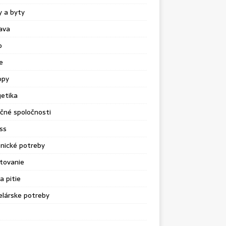
 a byty
ava
o
e
opy
etika
čné spoločnosti
ss
nické potreby
tovanie
a pitie
lárske potreby