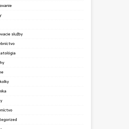
ovanie
y
vacie služby
ebníctvo
atológia
chy
ne
kolky
nika
sy
vníctvo
tegorized