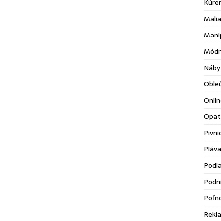
Kúre
Malia
Mani
Módn
Náby
Oble
Onlin
Opatr
Pivni
Pláva
Podl
Podni
Poľn
Rekl