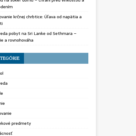
d na sokeľ domu – chráni pred vlhkosťou a
odením
vanie krčnej chrbtice: Úľava od napätia a
ti
eda pobyt na Sri Lanke od Sethmara –
ie a rovnohováha
TEGÓRIE
ol
veda
le
nie
ovanie
ekové predmety
cnosť