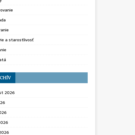
y
rovanie
ada
ranie
ie a starostlivosť
nie
atá
CHÍV
st 2026
026
2026
2026
 2026