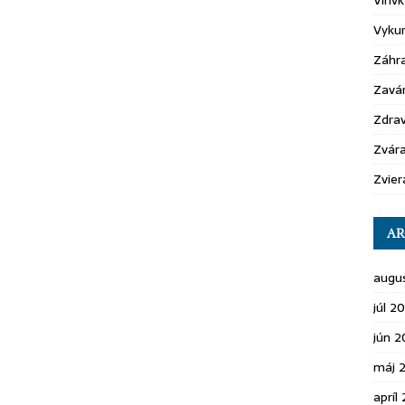
Vírivk
Vyku
Záhr
Zavá
Zdrav
Zvára
Zvier
AR
augu
júl 2
jún 
máj 
apríl