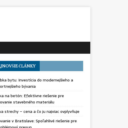
JNOVŠIE ČLÁNKY
bka bytu: Investícia do modernejšieho a
rtnejšieho bývania
ka na betón: Efektívne riešenie pre
ovanie stavebného materiálu
a strechy – cena a čo ju najviac ovplyvňuje
vanie v Bratislave: Spoľahlivé riešenie pre
roblémový presun