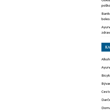
Obkla
pošk
Banko
boles
Ayurv
zdrav
KA
Alkoh
Ayur
Bicyk
Býva
Cest
Darč
Domá