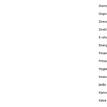
Domy
Dopr
Drev
Drvič
E-sh
Energ
Finan
Fitne
Hygie
Inves
Jedlo 
Kance
Káva