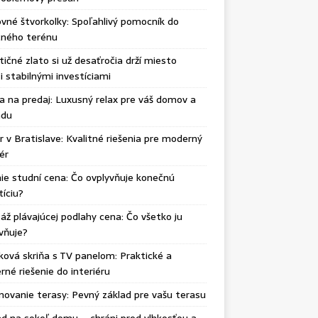
vné štvorkolky: Spoľahlivý pomocník do
čného terénu
tičné zlato si už desaťročia drží miesto
 stabilnými investíciami
ka na predaj: Luxusný relax pre váš domov a
adu
r v Bratislave: Kvalitné riešenia pre moderný
iér
ie studní cena: Čo ovplyvňuje konečnú
tíciu?
ž plávajúcej podlahy cena: Čo všetko ju
vňuje?
ková skriňa s TV panelom: Praktické a
né riešenie do interiéru
ovanie terasy: Pevný základ pre vašu terasu