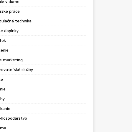
nie v dome
rske práce
pulačná technika
e doplnky
tok
čenie
e marketing
ovateľské služby
ce
nie
ahy
kanie
ohospodárstvo
ama