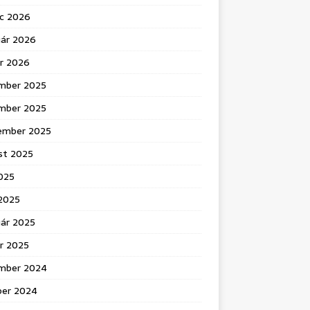
c 2026
uár 2026
ár 2026
mber 2025
mber 2025
ember 2025
st 2025
025
 2025
uár 2025
r 2025
mber 2024
ber 2024