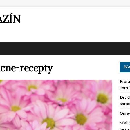
AZÍN
ocne-recepty
NA
Prera
komfo
Drvič
sprac
Oprav
Sťaho
bezp