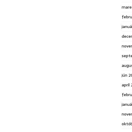
mare
febr
janu
dece
nove
sept
augu
jún 2
apríl
febr
januá
nove
októ