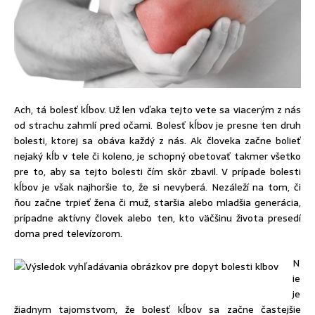
Ach, tá bolesť kĺbov. Už len vďaka tejto vete sa viacerým z nás
od strachu zahmlí pred očami. Bolesť kĺbov je presne ten druh
bolesti, ktorej sa obáva každý z nás. Ak človeka začne bolieť
nejaký kĺb v tele či koleno, je schopný obetovať takmer všetko
pre to, aby sa tejto bolesti čím skôr zbavil. V prípade bolesti
kĺbov je však najhoršie to, že si nevyberá. Nezáleží na tom, či
ňou začne trpieť žena či muž, staršia alebo mladšia generácia,
prípadne aktívny človek alebo ten, kto väčšinu života presedí
doma pred televízorom.
N
ie
je
žiadnym tajomstvom, že bolesť kĺbov sa začne častejšie