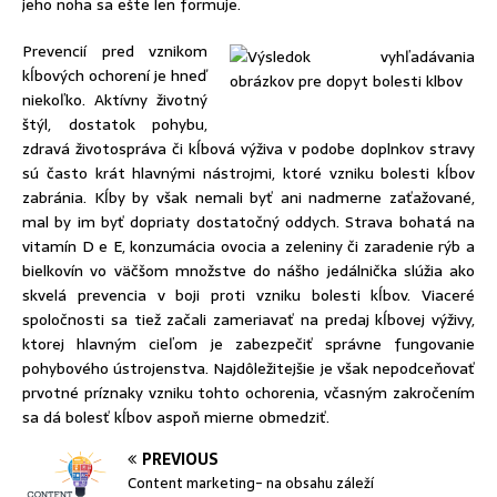
jeho noha sa ešte len formuje.
Prevencií pred vznikom
kĺbových ochorení je hneď
niekoľko. Aktívny životný
štýl, dostatok pohybu,
zdravá životospráva či kĺbová výživa v podobe doplnkov stravy
sú často krát hlavnými nástrojmi, ktoré vzniku bolesti kĺbov
zabránia. Kĺby by však nemali byť ani nadmerne zaťažované,
mal by im byť dopriaty dostatočný oddych. Strava bohatá na
vitamín D e E, konzumácia ovocia a zeleniny či zaradenie rýb a
bielkovín vo väčšom množstve do nášho jedálnička slúžia ako
skvelá prevencia v boji proti vzniku bolesti kĺbov. Viaceré
spoločnosti sa tiež začali zameriavať na predaj kĺbovej výživy,
ktorej hlavným cieľom je zabezpečiť správne fungovanie
pohybového ústrojenstva. Najdôležitejšie je však nepodceňovať
prvotné príznaky vzniku tohto ochorenia, včasným zakročením
sa dá bolesť kĺbov aspoň mierne obmedziť.
PREVIOUS
Content marketing- na obsahu záleží