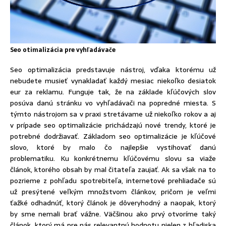
Seo otimalizácia pre vyhľadávače
Seo optimalizácia predstavuje nástroj, vďaka ktorému už
nebudete musieť vynakladať každý mesiac niekoľko desiatok
eur za reklamu. Funguje tak, že na základe kľúčových slov
posúva danú stránku vo vyhľadávači na popredné miesta. S
týmto nástrojom sa v praxi stretávame už niekoľko rokov a aj
v prípade seo optimalizácie prichádzajú nové trendy, ktoré je
potrebné dodržiavať. Základom seo optimalizácie je kľúčové
slovo, ktoré by malo čo najlepšie vystihovať danú
problematiku. Ku konkrétnemu kľúčovému slovu sa viaže
článok, ktorého obsah by mal čitateľa zaujať. Ak sa však na to
pozrieme z pohľadu spotrebiteľa, internetové prehliadače sú
už presýtené veľkým množstvom článkov, pričom je veľmi
ťažké odhadnúť, ktorý článok je dôveryhodný a naopak, ktorý
by sme nemali brať vážne. Väčšinou ako prvý otvoríme taký
článok, ktorý má pre nás relevantnú hodnotu nielen z hľadiska