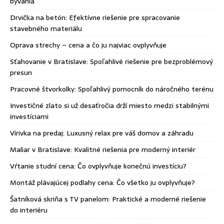
bývania
Drvička na betón: Efektívne riešenie pre spracovanie
stavebného materiálu
Oprava strechy – cena a čo ju najviac ovplyvňuje
Sťahovanie v Bratislave: Spoľahlivé riešenie pre bezproblémový
presun
Pracovné štvorkolky: Spoľahlivý pomocník do náročného terénu
Investičné zlato si už desaťročia drží miesto medzi stabilnými
investíciami
Vírivka na predaj: Luxusný relax pre váš domov a záhradu
Maliar v Bratislave: Kvalitné riešenia pre moderný interiér
Vŕtanie studní cena: Čo ovplyvňuje konečnú investíciu?
Montáž plávajúcej podlahy cena: Čo všetko ju ovplyvňuje?
Šatníková skriňa s TV panelom: Praktické a moderné riešenie
do interiéru