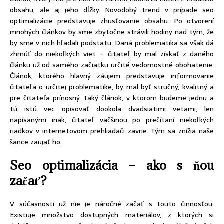
obsahu, ale aj jeho dĺžky. Novodobý trend v prípade seo
optimalizácie predstavuje zhusťovanie obsahu. Po otvorení
mnohých článkov by sme zbytočne strávili hodiny nad tým, že
by sme v nich hľadali podstatu. Daná problematika sa však dá
zhrnúť do niekoľkých viet – čitateľ by mal získať z daného
článku už od samého začiatku určité vedomostné obohatenie.
Článok, ktorého hlavný záujem predstavuje informovanie
čitateľa o určitej problematike, by mal byť stručný, kvalitný a
pre čitateľa prínosný. Taký článok, v ktorom budeme jednu a
tú istú vec opisovať dookola dvadsiatimi vetami, len
napísanými inak, čitateľ väčšinou po prečítaní niekoľkých
riadkov v internetovom prehliadači zavrie. Tým sa znížia naše
šance zaujať ho.
Seo optimalizácia – ako s ňou
začať?
V súčasnosti už nie je náročné začať s touto činnosťou.
Existuje množstvo dostupných materiálov, z ktorých si